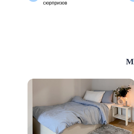
сюрпризов
М