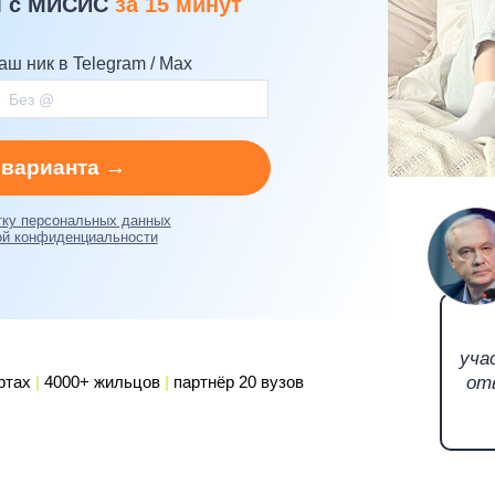
м с МИСИС
за 15 минут
аш ник в Telegram / Max
 варианта →
тку персональных данных
ой конфиденциальности
уча
артах
|
4000+ жильцов
|
партнёр 20 вузов
от