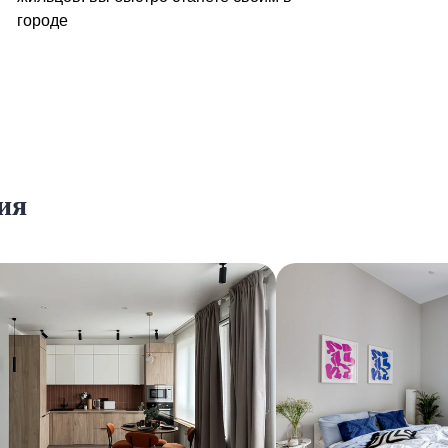
городе
ия