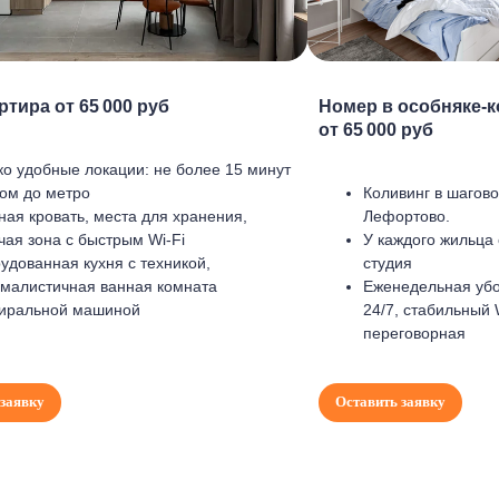
ртира от 65 000 руб
Номер в особняке-
от 65 000 руб
ко удобные локации: не более 15 минут
ом до метро
Коливинг в шагово
ная кровать, места для хранения,
Лефортово.
чая зона с быстрым Wi-Fi
У каждого жильца
удованная кухня с техникой,
студия
малистичная ванная комната
Еженедельная убо
тиральной машиной
24/7, стабильный W
переговорная
 заявку
Оставить заявку