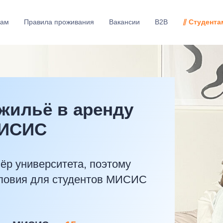
рам
Правила проживания
Вакансии
B2B
⫽ Студента
жильё в аренду
МИСИС
р университета, поэтому
ловия для студентов МИСИС