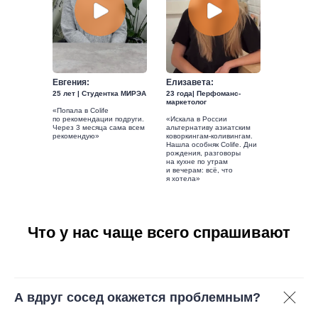
Евгения:
Елизавета:
25 лет | Студентка МИРЭА
23 года| Перфоманс-
маркетолог
«Попала в Colife
по рекомендации подруги.
«Искала в России
Через 3 месяца сама всем
альтернативу азиатским
рекомендую»
коворкингам-коливингам.
Нашла особняк Colife. Дни
рождения, разговоры
на кухне по утрам
и вечерам: всё, что
я хотела»
Что у нас чаще всего спрашивают
А вдруг сосед окажется проблемным?