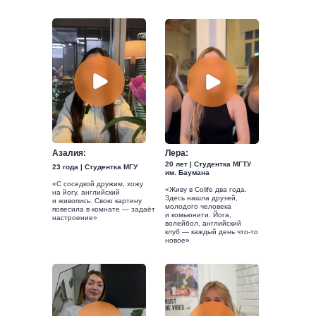
Азалия:
Лера:
20 лет | Студентка МГТУ
23 года | Студентка МГУ
им. Баумана
«С соседкой дружим, хожу
«Живу в Colife два года.
на йогу, английский
Здесь нашла друзей,
и живопись. Свою картину
молодого человека
повесила в комнате — задаёт
и комьюнити. Йога,
настроение»
волейбол, английский
клуб — каждый день что-то
новое»