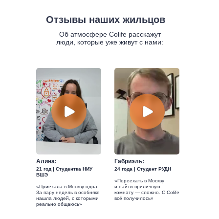
Отзывы наших жильцов
Об атмосфере Colife расскажут
люди, которые уже живут с нами:
Алина:
Габриэль:
21 год | Студентка НИУ
24 года | Студент РУДН
ВШЭ
«Переехать в Москву
«Приехала в Москву одна.
и найти приличную
За пару недель в особняке
комнату — сложно. С Colife
нашла людей, с которыми
всё получилось»
реально общаюсь»