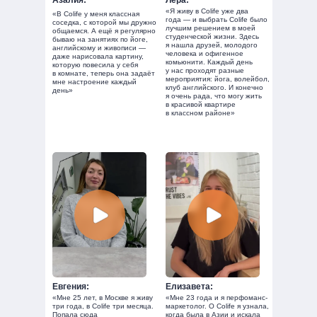
«Я живу в Colife уже два
«В Colife у меня классная
года — и выбрать Colife было
соседка, с которой мы дружно
лучшим решением в моей
общаемся. А ещё я регулярно
студенческой жизни. Здесь
бываю на занятиях по йоге,
я нашла друзей, молодого
английскому и живописи —
человека и офигенное
даже нарисовала картину,
комьюнити. Каждый день
которую повесила у себя
у нас проходят разные
в комнате, теперь она задаёт
мероприятия: йога, волейбол,
мне настроение каждый
клуб английского. И конечно
день»
я очень рада, что могу жить
в красивой квартире
в классном районе»
Евгения:
Елизавета:
«Мне 25 лет, в Москве я живу
«Мне 23 года и я перфоманс-
три года, в Colife три месяца.
маркетолог. О Colife я узнала,
Попала сюда
когда была в Азии и искала