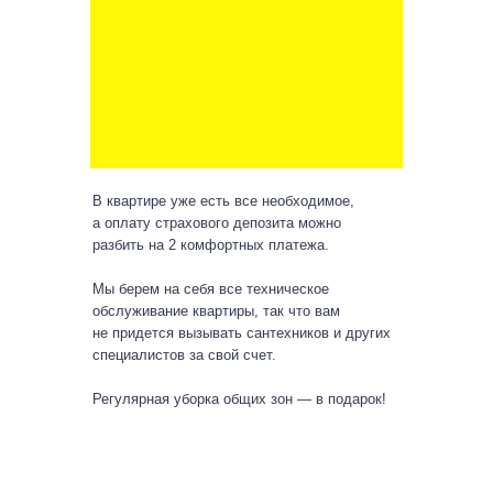
и подберем жильё по вашим критериям
+7
Ваш ник в Telegram
В квартире уже есть все необходимое,
а оплату страхового депозита можно
разбить на 2 комфортных платежа.
Мы берем на себя все техническое
обслуживание квартиры, так что вам
Отправить заявку
не придется вызывать сантехников и других
специалистов за свой счет.
Я даю согласие на
обработку персональных
данных
Регулярная уборка общих зон — в подарок!
и согласен(-а) с
политикой
конфиденциальности