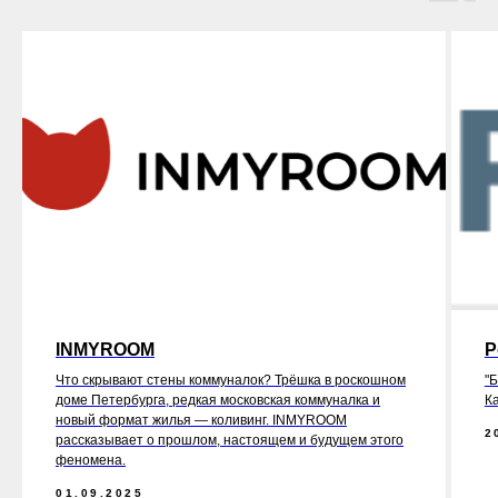
INMYROOM
Р
Что скрывают стены коммуналок? Трёшка в роскошном
"
доме Петербурга, редкая московская коммуналка и
К
новый формат жилья — коливинг. INMYROOM
2
рассказывает о прошлом, настоящем и будущем этого
феномена.
01.09.2025