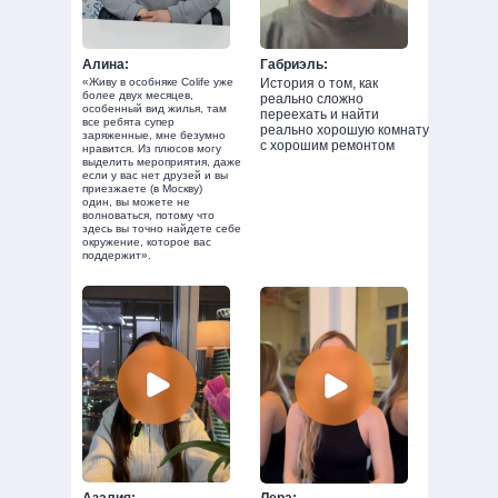
Алина:
Габриэль:
«Живу в особняке Colife уже
История о том, как
более двух месяцев,
реально сложно
особенный вид жилья, там
переехать и найти
все ребята супер
реально хорошую комнату
заряженные, мне безумно
с хорошим ремонтом
нравится. Из плюсов могу
выделить мероприятия, даже
если у вас нет друзей и вы
приезжаете (в Москву)
один, вы можете не
волноваться, потому что
здесь вы точно найдете себе
окружение, которое вас
поддержит».
Азалия:
Лера: