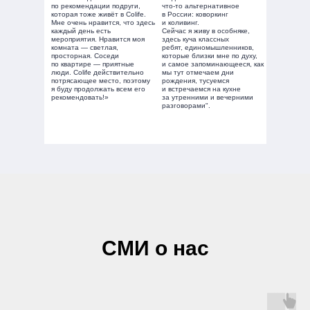
по рекомендации подруги,
что-то альтернативное
которая тоже живёт в Colife.
в России: коворкинг
Мне очень нравится, что здесь
и коливинг.
каждый день есть
Сейчас я живу в особняке,
мероприятия. Нравится моя
здесь куча классных
комната — светлая,
ребят, единомышленников,
просторная. Соседи
которые близки мне по духу,
по квартире — приятные
и самое запоминающееся, как
люди. Colife действительно
мы тут отмечаем дни
потрясающее место, поэтому
рождения, тусуемся
я буду продолжать всем его
и встречаемся на кухне
рекомендовать!»
за утренними и вечерними
разговорами".
СМИ о нас