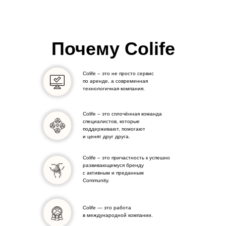
Почему Colife
Colife – э
то не просто сервис
по аренде, а современная
технологичная компания.
Colife – э
то сплочённая команда
специалистов, которые
поддерживают, помогают
и ценят друг друга.
Colife – э
то причастность к успешно
развивающемуся бренду
с активным и преданным
Community.
Colife — э
то работа
в международной компании.