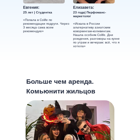
Евгения:
Елизавета:
25 лет | Студентка
23 года| Перфоманс-
маркетолог
«Попала в Colife по
рекомендации подруги. Через
«Искала в России
3 месяца сама всем
альтернативу азиатским
рекомендую»
коворкингам-коливингам.
Нашла особняк Colife. Дни
рождения, разговоры на кухне
по утрам и вечерам: всё, что я
хотела»
Больше чем аренда.
Комьюнити жильцов