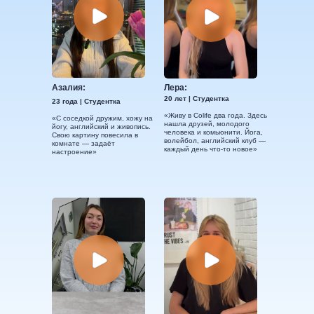
Азалия:
Лера:
20 лет | Студентка
23 года | Студентка
«Живу в Colife два года. Здесь
«С соседкой дружим, хожу на
нашла друзей, молодого
йогу, английский и живопись.
человека и комьюнити. Йога,
Свою картину повесила в
волейбол, английский клуб —
комнате — задаёт
каждый день что-то новое»
настроение»