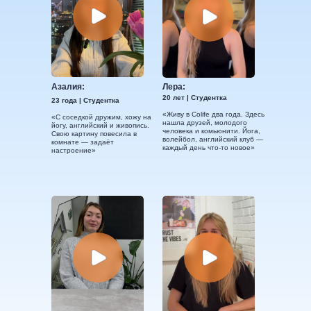
Азалия:
Лера:
20 лет | Студентка
23 года | Студентка
«Живу в Colife два года. Здесь
«С соседкой дружим, хожу на
нашла друзей, молодого
йогу, английский и живопись.
человека и комьюнити. Йога,
Свою картину повесила в
волейбол, английский клуб —
комнате — задаёт
каждый день что-то новое»
настроение»