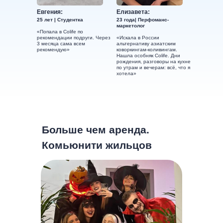
Евгения:
Елизавета:
25 лет | Студентка
23 года| Перфоманс-
маркетолог
«Попала в Colife по
рекомендации подруги. Через
«Искала в России
3 месяца сама всем
альтернативу азиатским
рекомендую»
коворкингам-коливингам.
Нашла особняк Colife. Дни
рождения, разговоры на кухне
по утрам и вечерам: всё, что я
хотела»
Больше чем аренда.
Комьюнити жильцов