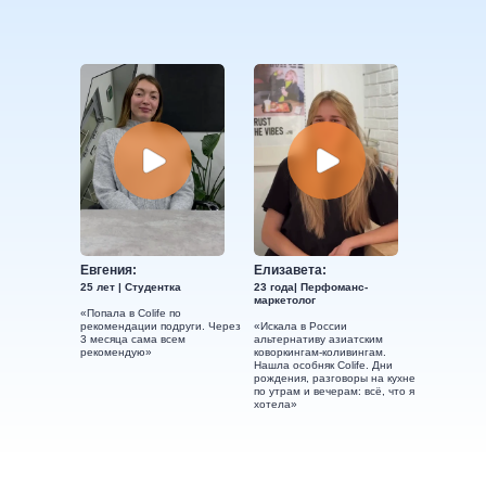
Евгения:
Елизавета:
25 лет | Студентка
23 года| Перфоманс-
маркетолог
«Попала в Colife по
рекомендации подруги. Через
«Искала в России
3 месяца сама всем
альтернативу азиатским
рекомендую»
коворкингам-коливингам.
Нашла особняк Colife. Дни
рождения, разговоры на кухне
по утрам и вечерам: всё, что я
хотела»