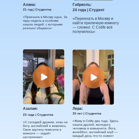
Алина:
Габриэль:
21 год | Студентка
24 года | Студент
«Приехала в Москву одна. За
«Переехать в Москву и
пару недель в особняке
найти приличную комнату
нашла людей, с которыми
— сложно. С Colife всё
реально общаюсь»
получилось»
Азалия:
Лера:
20 лет | Студентка
23 года | Студентка
«Живу в Colife два года. Здесь
«С соседкой дружим, хожу на
нашла друзей, молодого
йогу, английский и живопись.
человека и комьюнити. Йога,
Свою картину повесила в
волейбол, английский клуб —
комнате — задаёт
каждый день что-то новое»
настроение»