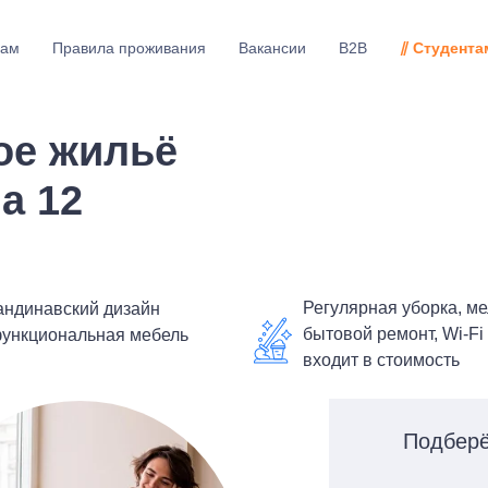
рам
Правила проживания
Вакансии
B2B
⫽ Студента
ое жильё
а 12
Регулярная уборка, м
андинавский дизайн
бытовой ремонт, Wi-Fi
функциональная мебель
входит в стоимость
Подберё