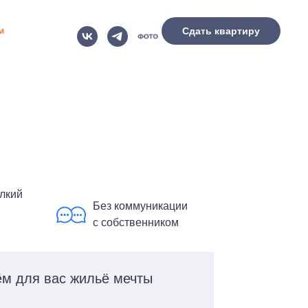
м
Сдать квартиру
елкий
Без коммуникации
с собственником
м для вас жильё мечты