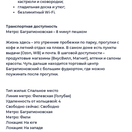
кастрюли и сковородки;
гладильная доска и утюг;
безлимитный Wi-Fi.
Транспортная доступность
Метро: Багратионовская – 8 минут пешком
Жизнь здесь – это утренние пробежки по парку, прогулки с
кофе и летний отдых на пляже. В самом доме есть пункты
выдачи (Ozon, WB) и почта. В шаговой доступности –
продуктовые магазины (ВкусВилл, Магнит), аптеки и салоны
красоты. Чуть дальше находится торговый центр
Багратионовский с большим фудкортом, где можно
поужинать после прогулки.
Тип жилья: Спальное место
Линия метро: Филевская (Голубая)
Удаленность от кольцевой: 4
Свободно сейчас: Свободно
Метро: Багратионовская
Метро: Фили
Локация: На юге
Локация: На западе