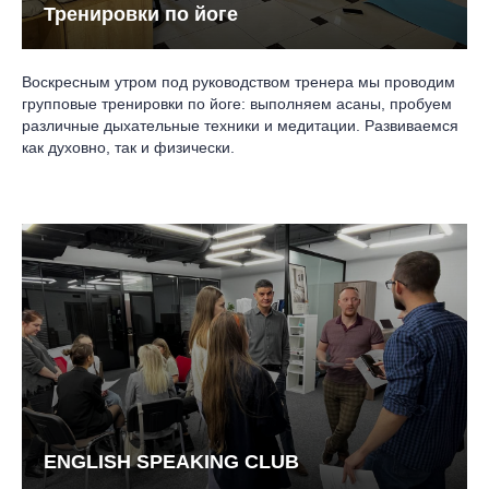
Тренировки по йоге
Отправить заявку
Воскресным утром под руководством тренера мы проводим
Я согласен(а) с
политикой конфиденциальности
групповые тренировки по йоге: выполняем асаны, пробуем
различные дыхательные техники и медитации. Развиваемся
как духовно, так и физически.
ENGLISH SPEAKING CLUB