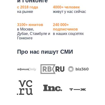
и Гонконге
с 2018 года
4000+ человек
на рынке
живут у нас сейчас
3100+ юнитов
240 000+
в Москве,
подписчиков
Дубае, Стамбуле и
в наших соцсетях
Нет времени выбирать?
Гонконге
Мы рады помочь!
Про нас пишут СМИ
Оставьте заявку, мы свяжемся
и подберем жильё по вашим критериям
+7
Ваш ник в Telegram