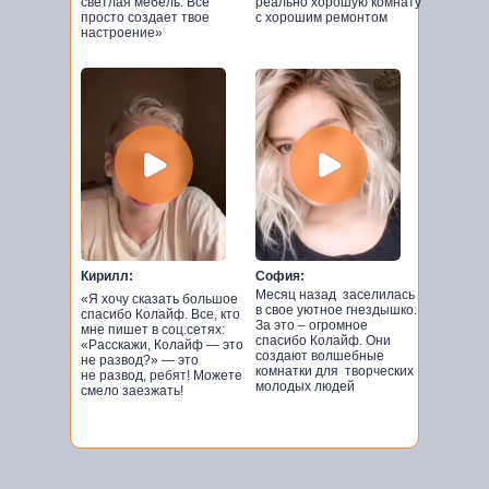
светлая мебель. Все
реально хорошую комнату
просто создает твое
с хорошим ремонтом
настроение»
Кирилл:
София:
Месяц назад заселилась
«Я хочу сказать большое
в свое уютное гнездышко.
спасибо Колайф. Все, кто
За это – огромное
мне пишет в соц.сетях:
спасибо Колайф. Они
«Расскажи, Колайф — это
создают волшебные
не развод?» — это
комнатки для творческих
не развод, ребят! Можете
молодых людей
смело заезжать!