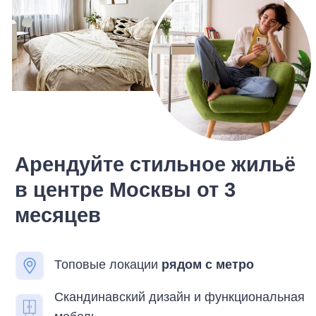
Арендуйте стильное жильё
в центре Москвы от 3
месяцев
Топовые локации
рядом с метро
Скандинавский дизайн и функциональная
мебель
Входит в стоимость
: уборка, мелкий
бытовой ремонт, Wi-Fi
Без коммуникации с собственником
Подберём 3 варианта жилья
за
15 минут
Ваш телефон
+7