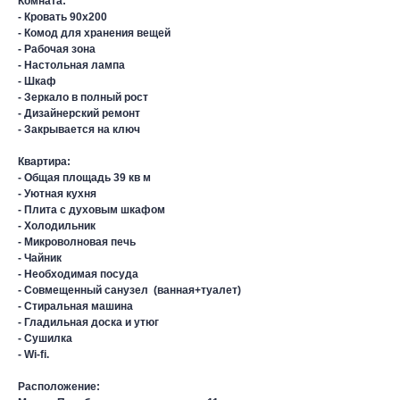
Комната:
- Кровать 90х200
- Комод для хранения вещей
- Рабочая зона
- Настольная лампа
- Шкаф
- Зеркало в полный рост
- Дизайнерский ремонт
- Закрывается на ключ
Квартира:
- Общая площадь 39 кв м
- Уютная кухня
- Плита с духовым шкафом
- Холодильник
- Микроволновая печь
- Чайник
- Необходимая посуда
- Совмещенный санузел (ванная+туалет)
- Стиральная машина
- Гладильная доска и утюг
- Сушилка
- Wi-fi.
Расположение: