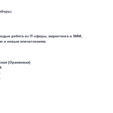
иборы;
одые ребята из IT-сферы, маркетинга и SMM,
ю и новым впечатлениям.
ская (Оранжевая)
4
о
о