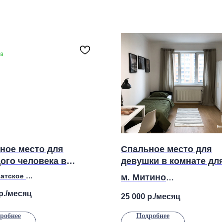
та
ное место для
Спальное место для
ого человека в
девушки в комнате дл
те с балконом
двоих
латское
м. Митино
Рублевское шоссе, д. 38к2
Митинская ул., 28
р./месяц
25 000
р./месяц
робнее
Подробнее