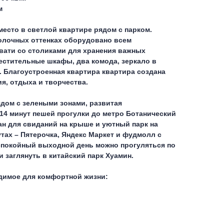
м
место в светлой квартире рядом с парком.
олочных оттенках оборудовано всем
ати со столиками для хранения важных
естительные шкафы, два комода, зеркало в
. Благоустроенная квартира квартира создана
я, отдыха и творчества.
дом с зелеными зонами, развитая
14 минут пешей прогулки до метро Ботанический
ан для свиданий на крыше и уютный парк на
утах – Пятерочка, Яндекс Маркет и фудмолл с
спокойный выходной день можно прогуляться по
 заглянуть в китайский парк Хуамин.
одимое для комфортной жизни: