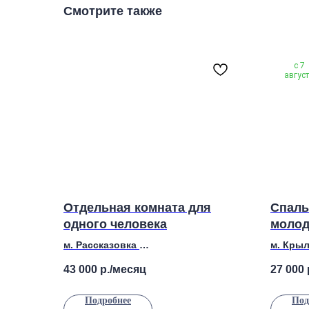
Смотрите также
с 7
авгус
Отдельная комната для
Спаль
одного человека
молод
комна
м. Рассказовка
м. Кры
Адрес: Бориса Пастернака, 6
Адрес: 
43 000
р./месяц
27 000
Подробнее
Под