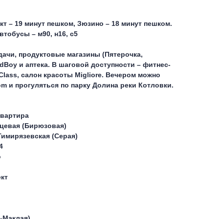
т – 19 минут пешком, Зюзино – 18 минут пешком.
тобусы – м90, н16, с5
дачи, продуктовые магазины (Пятерочка,
dBoy и аптека. В шаговой доступности – фитнес-
d Class, салон красоты Migliore. Вечером можно
om и прогуляться по парку Долина реки Котловки.
квартира
цевая (Бирюзовая)
Тимирязевская (Серая)
4
о
кт
-Маклая)