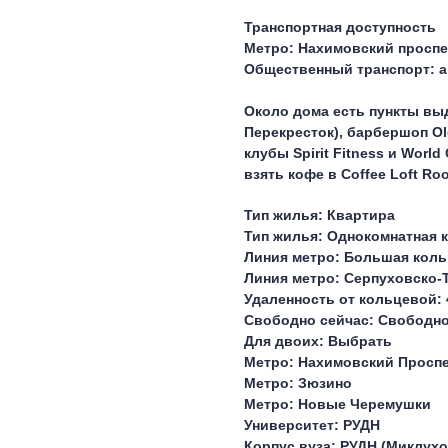
Транспортная доступность
Метро: Нахимовский проспек
Общественный транспорт: ав
Около дома есть пункты вы
Перекресток), барбершоп Ol
клубы Spirit Fitness и Worl
взять кофе в Coffee Loft Ro
Тип жилья: Квартира
Тип жилья: Однокомнатная 
Линия метро: Большая коль
Линия метро: Серпуховско-
Удаленность от кольцевой: 
Свободно сейчас: Свободн
Для двоих: Выбрать
Метро: Нахимовский Проспе
Метро: Зюзино
Метро: Новые Черемушки
Университет: РУДН
Корпус вуза: РУДН (Миклухо