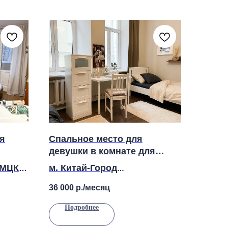
я
Спальное место для
девушки в комнате для
двоих
 МЦК
м. Китай-Город
Большой Спасогленищевский
36 000
р./месяц
переулок, 6к1
Подробнее