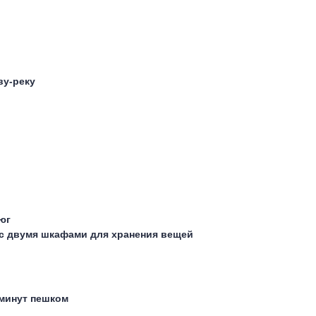
ву-реку
юг
с двумя шкафами для хранения вещей
 минут пешком