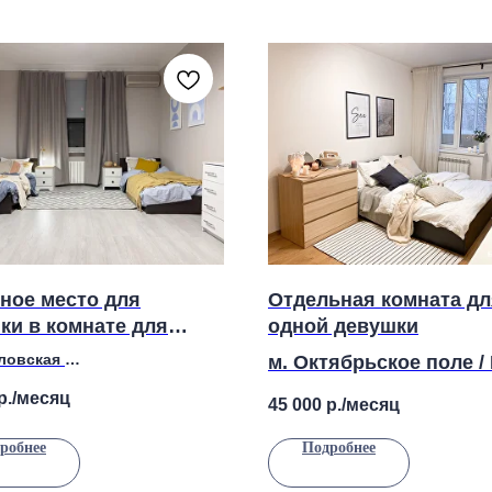
ное место для
Отдельная комната дл
ки в комнате для
одной девушки
еловская
м. Октябрьское поле /
Новослободская, 73/68с2
Зорге
р./месяц
45 000
р./месяц
Берзарина, 1
робнее
Подробнее