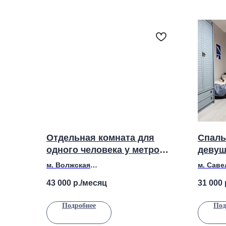
Отдельная комната для
Спаль
одного человека у метро
девуш
Волжская
двоих
м. Волжская
м. Сав
Адрес: Волжский бульвар, 46к1
Адрес: 
43 000
р./месяц
31 000
Этаж 1
Подробнее
Под